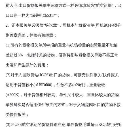
前入仓;出口货物报关单中运输方式一栏必须填写为“航空运输”，出
口口岸一栏为“深关机场5317”；
2、正本报关单必须盖“验讫章”，司机本与载货清单(司机纸)必须分
别盖章完整，并盖有骑缝章；
(1)所有的货物报关单所申报的重量与机场称量的实际重量不能偏
差超过3%，包括转关的货物，否则将影响货物报关导致不能正常
出运和产生额外的费用；
(2)对于入国际货站(ICCS)出口的货物，可接受快件报关(快件报关
适用于货值较小(≈USD600)，件数不多(≈20件)，重量较轻
(≈200K)，对于货值相对较高、单件尺寸较大、重量比较大的货物
单独确实是否适用快件报关的方式，对于入物流园出口的货物不接
受快件报关；
(3)经UPS航空承运的货物特别注意:单件货物毛重超68KG,请打好托