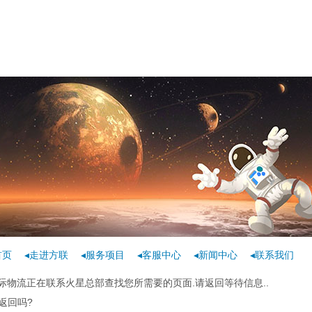
or
首页
◂走进方联
◂服务项目
◂客服中心
◂新闻中心
◂联系我们
际物流正在联系火星总部查找您所需要的页面.请返回等待信息..
返回吗?