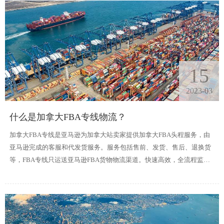
15
2023-03
什么是加拿大FBA专线物流？
加拿大FBA专线是亚马逊为加拿大站卖家提供加拿大FBA头程服务，由
亚马逊完成的客服和代发货服务。服务包括售前、发货、售后、退换货
等，FBA专线只运送亚马逊FBA货物物流渠道。快速高效，全流程监
控，稳定安全，性价比高。FBA仓库地址和非FBA仓库地址可以从深圳
和香港直接到达温哥华/多伦多通关。空运提取时效6-8个工作日，海运
提取时效20-30天提取。