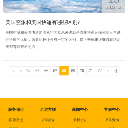
2022-12
美国空派和美国快递有哪些区别?
美国空派和美国快递两者从字面意思来讲就是直接快递运输和空运再进
行快递的运输，两者比较还是有一定的区别，接下来就来详细聊聊这两
者都有哪些不同点。
|<
<
64
65
66
67
68
69
70
71
72
>
>|
服务项目
走进方联
新闻中心
客服中心
国际空运
公司简介
最新公告
单号查询