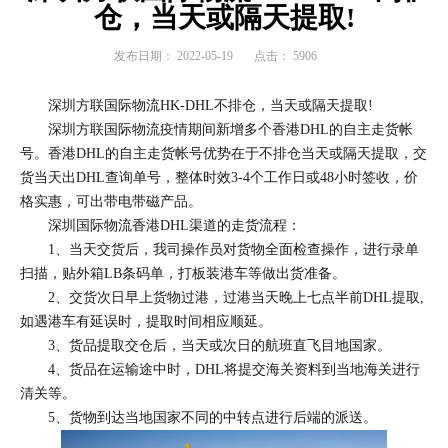
仓，当天或隔天提取!
发布日期：
2022-05-19
点击：
5906
深圳方联国际物流HK-DHL不排仓，当天或隔天提取!
深圳方联国际物流疫情期间新增多个香港DHL的自主走货帐
号。香港DHL的自主走货帐号优势在于不排仓当天或隔天提取，交
货当天出DHL查询单号，整体时效3-4个工作日或48小时签收，价
格实惠，可出带电带磁产品。
深圳国际物流香港DHL渠道的走货流程：
1、当天交货后，我司操作员对货物全面检查操作，进行录单
扫描，贴外箱LB条码单，打板装港车等做出货准备。
2、交货次日早上货物过港，过港当天晚上七点半前DHL提取,
如遇港车有延误时，提取时间相应顺延。
3、货品提取交仓后，当天或次日的航班直飞目地国家。
4、货品在运输途中时，DHL将提交海关资料到当地海关进行
清关等。
5、货物到达当地国家不同的中转点进行后端的派送。