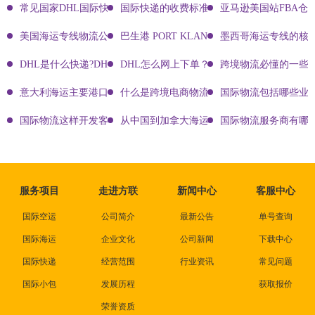
常见国家DHL国际快递客服热线
国际快递的收费标准!四大国际快递的尺寸重
亚马逊美国站FBA仓
美国海运专线物流公司有哪些?
巴生港 PORT KLANG
墨西哥海运专线的核
DHL是什么快递?DHL国际快递介绍
DHL怎么网上下单？DHL快递寄件有哪些方式？
跨境物流必懂的一些知
意大利海运主要港口有哪些
什么是跨境电商物流?
国际物流包括哪些业
国际物流这样开发客户会让你成为销冠
从中国到加拿大海运要多久能到达？
国际物流服务商有哪些
服务项目
走进方联
新闻中心
客服中心
国际空运
公司简介
最新公告
单号查询
国际海运
企业文化
公司新闻
下载中心
国际快递
经营范围
行业资讯
常见问题
国际小包
发展历程
获取报价
荣誉资质