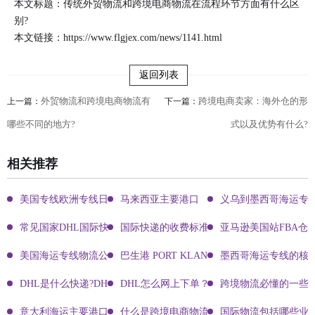
本文标题：传统外贸物流和跨境电商物流在流程环节方面有什么区
别?
本文链接：
https://www.flgjex.com/news/1141.html
返回列表
外贸物流和跨境电商物流有
跨境电商卖家：海外仓的形
上一篇：
下一篇：
哪些不同的地方?
式以及优势有什么?
相关推荐
美国专线欧洲专线日本专线区别
马来西亚主要港口
义乌到墨西哥海运专
常见国家DHL国际快递客服热线
国际快递的收费标准!四大国际快递的尺寸重
亚马逊美国站FBA仓
美国海运专线物流公司有哪些?
巴生港 PORT KLANG
墨西哥海运专线的核
DHL是什么快递?DHL国际快递介绍
DHL怎么网上下单？DHL快递寄件有哪些方式？
跨境物流必懂的一些知
意大利海运主要港口有哪些
什么是跨境电商物流?
国际物流包括哪些业