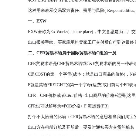
这种用来表示交易双方责任、费用与风险( Responsibilities
一、EXW
EXW全称为Ex Works(...name place)，
出口报关手续。买家应承担卖家工厂交付后自行到达最终
二、CFR贸易术语属于国际贸易术语C组的一员
CFR贸易术语是CNF贸易术语或C&F贸易术语的另一种表
C是COST的第一个字母(成本：就是出口商品的价格)，N或者
F就是英语FREIGHT的第一个字母(运费)或用前两个FR
CFR，CNF价格或者C&F价格=出口商品的价格+运费(
CFR也可以解释为=FOB价格+ F 海运费(FR)
打个不太恰当的比喻：CFR贸易术语的意思相当我们淘宝
出口方在租船订舱及开船后，要及时通知买方交货的船名