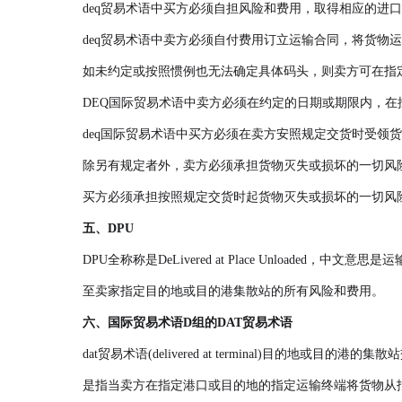
deq贸易术语中买方必须自担风险和费用，取得相应的进
deq贸易术语中卖方必须自付费用订立运输合同，将货物
如未约定或按照惯例也无法确定具体码头，则卖方可在指
DEQ国际贸易术语中卖方必须在约定的日期或期限内，
deq国际贸易术语中买方必须在卖方安照规定交货时受领
除另有规定者外，卖方必须承担货物灭失或损坏的一切风
买方必须承担按照规定交货时起货物灭失或损坏的一切风
五、DPU
DPU全称称是DeLivered at Place Unlo
至卖家指定目的地或目的港集散站的所有风险和费用。
六、国际贸易术语D组的DAT贸易术语
dat贸易术语(delivered at terminal)目的地或目的
是指当卖方在指定港口或目的地的指定运输终端将货物从