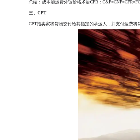
总结：成本加运费外贸价格术语CFR：C&F=CNF=CFR=FOB 
三、CPT
CPT指卖家将货物交付给其指定的承运人，并支付运费