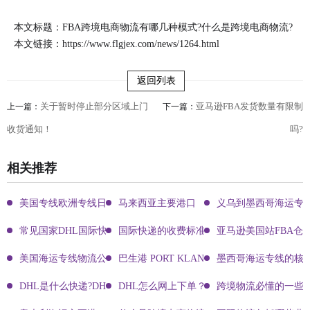
本文标题：FBA跨境电商物流有哪几种模式?什么是跨境电商物流?
本文链接：
https://www.flgjex.com/news/1264.html
返回列表
关于暂时停止部分区域上门
亚马逊FBA发货数量有限制
上一篇：
下一篇：
收货通知！
吗?
相关推荐
美国专线欧洲专线日本专线区别
马来西亚主要港口
义乌到墨西哥海运专
常见国家DHL国际快递客服热线
国际快递的收费标准!四大国际快递的尺寸重
亚马逊美国站FBA仓
美国海运专线物流公司有哪些?
巴生港 PORT KLANG
墨西哥海运专线的核
DHL是什么快递?DHL国际快递介绍
DHL怎么网上下单？DHL快递寄件有哪些方式？
跨境物流必懂的一些知