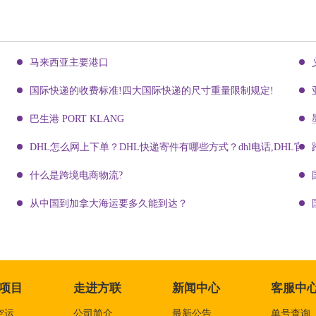
马来西亚主要港口
国际快递的收费标准!四大国际快递的尺寸重量限制规定!
巴生港 PORT KLANG
DHL怎么网上下单？DHL快递寄件有哪些方式？dhl电话,DHL官网
什么是跨境电商物流?
从中国到加拿大海运要多久能到达？
项目
走进方联
新闻中心
客服中
空运
公司简介
最新公告
单号查询