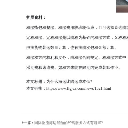
扩展资料：
租船指包租整船。租船费用较班轮低廉，且可选择直达航
定程租船。定程租船是以航程为基础的租船方式，又称程
般按货物装运数量计算，也有按航次包租金额计算。
租船双方的权利和义务，由租船合同规定。程租船方式中
滞期费和速遣费。如租方未能在限期内完成装卸作业。
本文标题：为什么海运比陆运成本低?
本文链接：
https://www.flgjex.com/news/1321.html
国际物流海运船舶的经营服务方式有哪些?
上一篇：