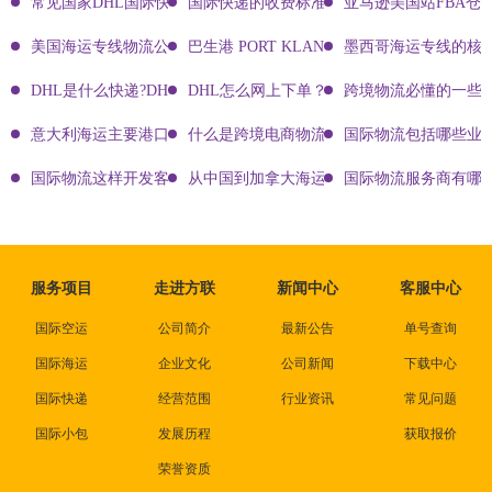
常见国家DHL国际快递客服热线
国际快递的收费标准!四大国际快递的尺寸重
亚马逊美国站FBA仓
美国海运专线物流公司有哪些?
巴生港 PORT KLANG
墨西哥海运专线的核
DHL是什么快递?DHL国际快递介绍
DHL怎么网上下单？DHL快递寄件有哪些方式？
跨境物流必懂的一些知
意大利海运主要港口有哪些
什么是跨境电商物流?
国际物流包括哪些业
国际物流这样开发客户会让你成为销冠
从中国到加拿大海运要多久能到达？
国际物流服务商有哪些
服务项目
走进方联
新闻中心
客服中心
国际空运
公司简介
最新公告
单号查询
国际海运
企业文化
公司新闻
下载中心
国际快递
经营范围
行业资讯
常见问题
国际小包
发展历程
获取报价
荣誉资质