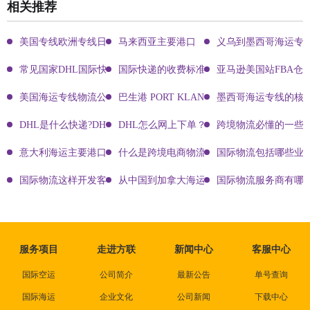
相关推荐
美国专线欧洲专线日本专线区别
马来西亚主要港口
义乌到墨西哥海运专
常见国家DHL国际快递客服热线
国际快递的收费标准!四大国际快递的尺寸重
亚马逊美国站FBA仓
美国海运专线物流公司有哪些?
巴生港 PORT KLANG
墨西哥海运专线的核
DHL是什么快递?DHL国际快递介绍
DHL怎么网上下单？DHL快递寄件有哪些方式？
跨境物流必懂的一些知
意大利海运主要港口有哪些
什么是跨境电商物流?
国际物流包括哪些业
国际物流这样开发客户会让你成为销冠
从中国到加拿大海运要多久能到达？
国际物流服务商有哪些
服务项目
走进方联
新闻中心
客服中心
国际空运
公司简介
最新公告
单号查询
国际海运
企业文化
公司新闻
下载中心