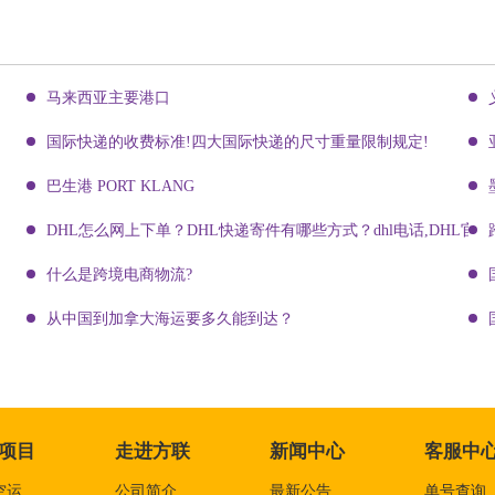
马来西亚主要港口
国际快递的收费标准!四大国际快递的尺寸重量限制规定!
巴生港 PORT KLANG
DHL怎么网上下单？DHL快递寄件有哪些方式？dhl电话,DHL官网
什么是跨境电商物流?
从中国到加拿大海运要多久能到达？
项目
走进方联
新闻中心
客服中
空运
公司简介
最新公告
单号查询