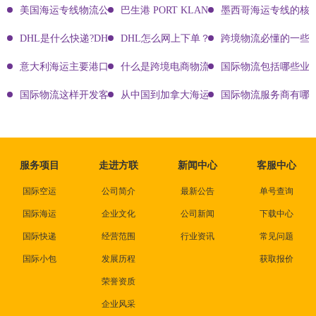
美国海运专线物流公司有哪些?
巴生港 PORT KLANG
墨西哥海运专线的核
DHL是什么快递?DHL国际快递介绍
DHL怎么网上下单？DHL快递寄件有哪些方式？
跨境物流必懂的一些知
意大利海运主要港口有哪些
什么是跨境电商物流?
国际物流包括哪些业
国际物流这样开发客户会让你成为销冠
从中国到加拿大海运要多久能到达？
国际物流服务商有哪些
服务项目
走进方联
新闻中心
客服中心
国际空运
公司简介
最新公告
单号查询
国际海运
企业文化
公司新闻
下载中心
国际快递
经营范围
行业资讯
常见问题
国际小包
发展历程
获取报价
荣誉资质
企业风采