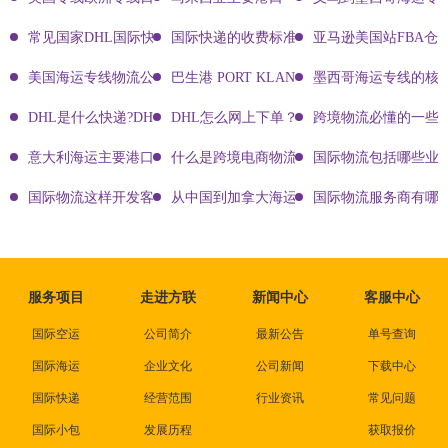
常见国家DHL国际快递客服热线
国际快递的收费标准!四大国际快递的尺寸重
亚马逊美国站FBA仓
美国海运专线物流公司有哪些?
巴生港 PORT KLANG
墨西哥海运专线的核
DHL是什么快递?DHL国际快递介绍
DHL怎么网上下单？DHL快递寄件有哪些方式？
跨境物流必懂的一些知
意大利海运主要港口有哪些
什么是跨境电商物流?
国际物流包括哪些业
国际物流这样开发客户会让你成为销冠
从中国到加拿大海运要多久能到达？
国际物流服务商有哪些
服务项目
走进方联
新闻中心
客服中心
国际空运
公司简介
最新公告
单号查询
国际海运
企业文化
公司新闻
下载中心
国际快递
经营范围
行业资讯
常见问题
国际小包
发展历程
获取报价