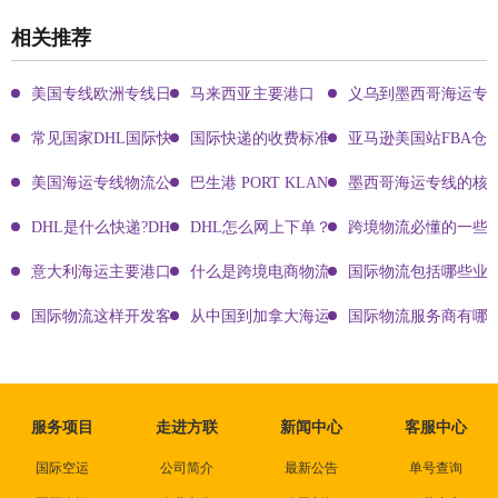
相关推荐
美国专线欧洲专线日本专线区别
马来西亚主要港口
义乌到墨西哥海运专
常见国家DHL国际快递客服热线
国际快递的收费标准!四大国际快递的尺寸重
亚马逊美国站FBA仓
美国海运专线物流公司有哪些?
巴生港 PORT KLANG
墨西哥海运专线的核
DHL是什么快递?DHL国际快递介绍
DHL怎么网上下单？DHL快递寄件有哪些方式？
跨境物流必懂的一些知
意大利海运主要港口有哪些
什么是跨境电商物流?
国际物流包括哪些业
国际物流这样开发客户会让你成为销冠
从中国到加拿大海运要多久能到达？
国际物流服务商有哪些
服务项目
走进方联
新闻中心
客服中心
国际空运
公司简介
最新公告
单号查询