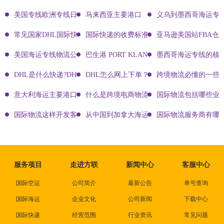
美国专线欧洲专线日本专线区别
马来西亚主要港口
义乌到墨西哥海运专
常见国家DHL国际快递客服热线
国际快递的收费标准!四大国际快递的尺寸重
亚马逊美国站FBA仓
美国海运专线物流公司有哪些?
巴生港 PORT KLANG
墨西哥海运专线的核
DHL是什么快递?DHL国际快递介绍
DHL怎么网上下单？DHL快递寄件有哪些方式？
跨境物流必懂的一些知
意大利海运主要港口有哪些
什么是跨境电商物流?
国际物流包括哪些业
国际物流这样开发客户会让你成为销冠
从中国到加拿大海运要多久能到达？
国际物流服务商有哪些
服务项目
走进方联
新闻中心
客服中心
国际空运
公司简介
最新公告
单号查询
国际海运
企业文化
公司新闻
下载中心
国际快递
经营范围
行业资讯
常见问题