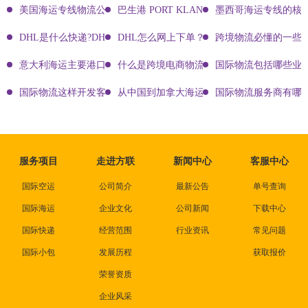
美国海运专线物流公司有哪些?
巴生港 PORT KLANG
墨西哥海运专线的核
DHL是什么快递?DHL国际快递介绍
DHL怎么网上下单？DHL快递寄件有哪些方式？
跨境物流必懂的一些知
意大利海运主要港口有哪些
什么是跨境电商物流?
国际物流包括哪些业
国际物流这样开发客户会让你成为销冠
从中国到加拿大海运要多久能到达？
国际物流服务商有哪些
服务项目
走进方联
新闻中心
客服中心
国际空运
公司简介
最新公告
单号查询
国际海运
企业文化
公司新闻
下载中心
国际快递
经营范围
行业资讯
常见问题
国际小包
发展历程
获取报价
荣誉资质
企业风采