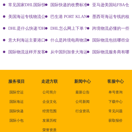
常见国家DHL国际快递客服热线
国际快递的收费标准!四大国际快递的尺寸重
亚马逊美国站FBA仓
美国海运专线物流公司有哪些?
巴生港 PORT KLANG
墨西哥海运专线的核
DHL是什么快递?DHL国际快递介绍
DHL怎么网上下单？DHL快递寄件有哪些方式？
跨境物流必懂的一些知
意大利海运主要港口有哪些
什么是跨境电商物流?
国际物流包括哪些业
国际物流这样开发客户会让你成为销冠
从中国到加拿大海运要多久能到达？
国际物流服务商有哪些
服务项目
走进方联
新闻中心
客服中心
国际空运
公司简介
最新公告
单号查询
国际海运
企业文化
公司新闻
下载中心
国际快递
经营范围
行业资讯
常见问题
国际小包
发展历程
获取报价
荣誉资质