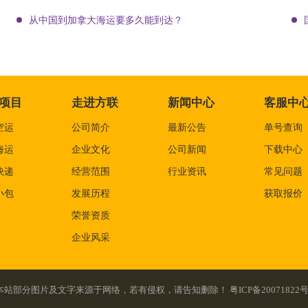
从中国到加拿大海运要多久能到达？
项目
走进方联
新闻中心
客服中
空运
公司简介
最新公告
单号查询
海运
企业文化
公司新闻
下载中心
快递
经营范围
行业资讯
常见问题
小包
发展历程
获取报价
荣誉资质
企业风采
served. 本站部分图片及文字来源于网络，若有侵权，请告知删除！
粤ICP备20071822号