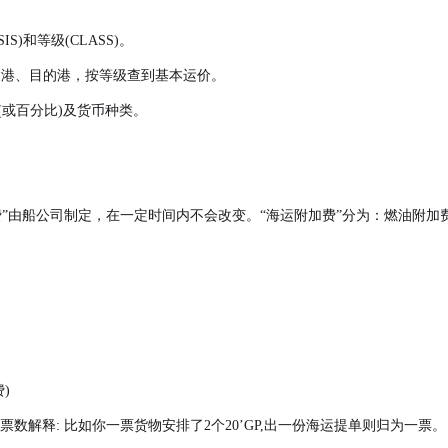
)和等级(CLASS)。
运港、目的港，按等级查到基本运价。
(或百分比)及货币种类。
费”由船公司制定，在一定时间内不会改变。“海运附加费”分为：燃油附
)
票数解释: 比如你一票货物安排了2个20’GP,出一份海运提单则归为一票。