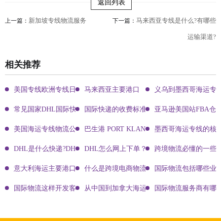
返回列表
新加坡专线物流服务
马来西亚专线是什么?有哪些
上一篇：
下一篇：
运输渠道?
相关推荐
美国专线欧洲专线日本专线区别
马来西亚主要港口
义乌到墨西哥海运专
常见国家DHL国际快递客服热线
国际快递的收费标准!四大国际快递的尺寸重
亚马逊美国站FBA仓
美国海运专线物流公司有哪些?
巴生港 PORT KLANG
墨西哥海运专线的核
DHL是什么快递?DHL国际快递介绍
DHL怎么网上下单？DHL快递寄件有哪些方式？
跨境物流必懂的一些知
意大利海运主要港口有哪些
什么是跨境电商物流?
国际物流包括哪些业
国际物流这样开发客户会让你成为销冠
从中国到加拿大海运要多久能到达？
国际物流服务商有哪些