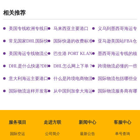
相关推荐
美国专线欧洲专线日本专线区别
马来西亚主要港口
义乌到墨西哥海运专
常见国家DHL国际快递客服热线
国际快递的收费标准!四大国际快递的尺寸重
亚马逊美国站FBA仓
美国海运专线物流公司有哪些?
巴生港 PORT KLANG
墨西哥海运专线的核
DHL是什么快递?DHL国际快递介绍
DHL怎么网上下单？DHL快递寄件有哪些方式？
跨境物流必懂的一些知
意大利海运主要港口有哪些
什么是跨境电商物流?
国际物流包括哪些业
国际物流这样开发客户会让你成为销冠
从中国到加拿大海运要多久能到达？
国际物流服务商有哪些
服务项目
走进方联
新闻中心
客服中心
国际空运
公司简介
最新公告
单号查询