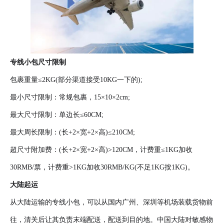
专线小包尺寸限制
包裹重量≤2KG(部分渠道接受10KG一下的);
最小尺寸限制：常规包裹，15×10×2cm;
最大尺寸限制：单边长≤60CM;
最大周长限制：(长+2×宽+2×高)≤210CM;
超尺寸附加费：(长+2×宽+2×高)>120CM，计费重≤1KG加收
30RMB/票，计费重>1KG加收30RMB/KG(不足1KG按1KG)。
大陆起运
从大陆运输的专线小包，可以从国内广州、深圳等机场装载货物前
往，清关后让其负责末端配送，配送到目的地。中国大陆对敏感物