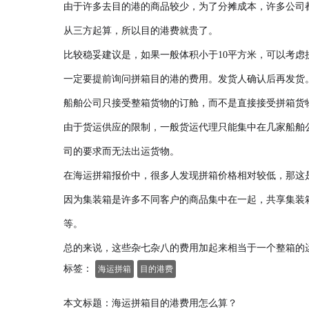
由于许多
去
目的港的商品较少，为了分摊成本，许多公司
从三方起算，所以目的港费就贵了。
比较稳妥建议是，如果一般体积小于10平方米，可以考虑
一定要提前询问拼箱目的港的费用。发货人确认后再发货
船舶公司只接受整箱货物的订舱，而不是直接接受拼箱货
由于货运供应的限制，一般货运代理只能集中在几家船舶
司的要求而无法出运货物。
在海运拼箱报价中，很多人发现拼箱价格相对较低，那这
因为集装箱是许多不同客户的商品集中在一起，共享集装
等。
总的来说，这些杂七杂八的费用加起来相当于一个整箱的
标签：
海运拼箱
目的港费
本文标题：海运拼箱目的港费用怎么算？