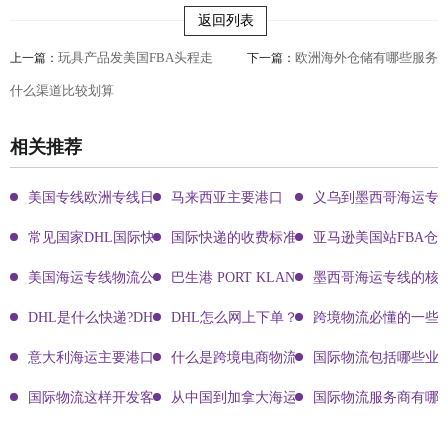
返回列表
玩具产品发美国FBA头程走
欧洲海外仓储有哪些服务
上一篇：
下一篇：
什么渠道比较划算
相关推荐
美国专线欧洲专线日本专线区别
马来西亚主要港口
义乌到墨西哥海运专
常见国家DHL国际快递客服热线
国际快递的收费标准!四大国际快递的尺寸重
亚马逊美国站FBA仓
美国海运专线物流公司有哪些?
巴生港 PORT KLANG
墨西哥海运专线的核
DHL是什么快递?DHL国际快递介绍
DHL怎么网上下单？DHL快递寄件有哪些方式？
跨境物流必懂的一些知
意大利海运主要港口有哪些
什么是跨境电商物流?
国际物流包括哪些业
国际物流这样开发客户会让你成为销冠
从中国到加拿大海运要多久能到达？
国际物流服务商有哪些