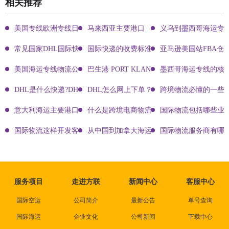
相关推荐
美国专线欧洲专线日本专线区别
马来西亚主要港口
义乌到墨西哥海运专
常见国家DHL国际快递客服热线
国际快递的收费标准!四大国际快递的尺寸重
亚马逊美国站FBA仓
美国海运专线物流公司有哪些?
巴生港 PORT KLANG
墨西哥海运专线的核
DHL是什么快递?DHL国际快递介绍
DHL怎么网上下单？DHL快递寄件有哪些方式？
跨境物流必懂的一些知
意大利海运主要港口有哪些
什么是跨境电商物流?
国际物流包括哪些业
国际物流这样开发客户会让你成为销冠
从中国到加拿大海运要多久能到达？
国际物流服务商有哪些
服务项目
走进方联
新闻中心
客服中心
国际空运
公司简介
最新公告
单号查询
国际海运
企业文化
公司新闻
下载中心