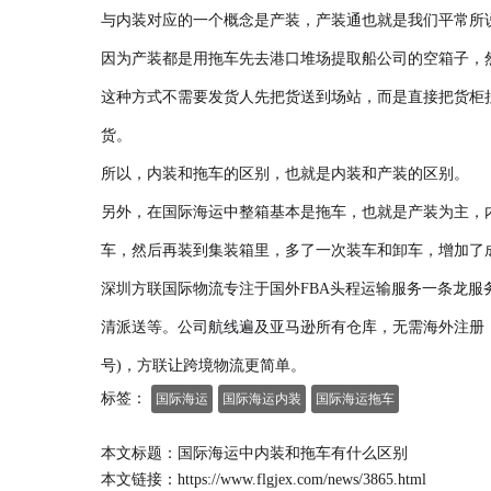
与内装对应的一个概念是产装，产装通也就是我们平常所说
因为产装都是用拖车先去港口堆场提取船公司的空箱子，然
这种方式不需要发货人先把货送到场站，而是直接把货柜
货。
所以，内装和拖车的区别，也就是内装和产装的区别。
另外，在国际海运中整箱基本是拖车，也就是产装为主，
车，然后再装到集装箱里，多了一次装车和卸车，增加了
深圳方联国际物流专注于国外FBA头程运输服务一条龙服
清派送等。公司航线遍及亚马逊所有仓库，无需海外注册，您
号)，方联让跨境物流更简单。
标签：
国际海运
国际海运内装
国际海运拖车
本文标题：国际海运中内装和拖车有什么区别
本文链接：
https://www.flgjex.com/news/3865.html