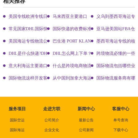
相关推荐
美国专线欧洲专线日本专线区别
马来西亚主要港口
义乌到墨西哥海运专
常见国家DHL国际快递客服热线
国际快递的收费标准!四大国际快递的尺寸重
亚马逊美国站FBA仓
美国海运专线物流公司有哪些?
巴生港 PORT KLANG
墨西哥海运专线的核
DHL是什么快递?DHL国际快递介绍
DHL怎么网上下单？DHL快递寄件有哪些方式？
跨境物流必懂的一些知
意大利海运主要港口有哪些
什么是跨境电商物流?
国际物流包括哪些业
国际物流这样开发客户会让你成为销冠
从中国到加拿大海运要多久能到达？
国际物流服务商有哪些
服务项目
走进方联
新闻中心
客服中心
国际空运
公司简介
最新公告
单号查询
国际海运
企业文化
公司新闻
下载中心