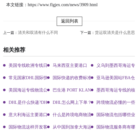
本文链接：
https://www.flgjex.com/news/3909.html
返回列表
清关和双清有什么不同
货运双清关是什么意思
上一篇：
下一篇：
相关推荐
美国专线欧洲专线日本专线区别
马来西亚主要港口
义乌到墨西哥海运专
常见国家DHL国际快递客服热线
国际快递的收费标准!四大国际快递的尺寸重
亚马逊美国站FBA仓
美国海运专线物流公司有哪些?
巴生港 PORT KLANG
墨西哥海运专线的核
DHL是什么快递?DHL国际快递介绍
DHL怎么网上下单？DHL快递寄件有哪些方式？
跨境物流必懂的一些知
意大利海运主要港口有哪些
什么是跨境电商物流?
国际物流包括哪些业
国际物流这样开发客户会让你成为销冠
从中国到加拿大海运要多久能到达？
国际物流服务商有哪些