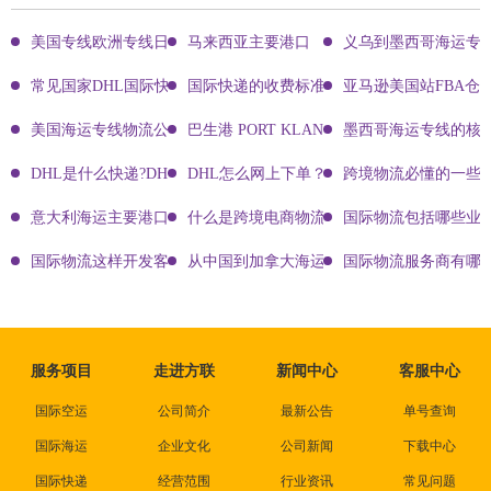
美国专线欧洲专线日本专线区别
马来西亚主要港口
义乌到墨西哥海运专
常见国家DHL国际快递客服热线
国际快递的收费标准!四大国际快递的尺寸重
亚马逊美国站FBA仓
美国海运专线物流公司有哪些?
巴生港 PORT KLANG
墨西哥海运专线的核
DHL是什么快递?DHL国际快递介绍
DHL怎么网上下单？DHL快递寄件有哪些方式？
跨境物流必懂的一些知
意大利海运主要港口有哪些
什么是跨境电商物流?
国际物流包括哪些业
国际物流这样开发客户会让你成为销冠
从中国到加拿大海运要多久能到达？
国际物流服务商有哪些
服务项目
走进方联
新闻中心
客服中心
国际空运
公司简介
最新公告
单号查询
国际海运
企业文化
公司新闻
下载中心
国际快递
经营范围
行业资讯
常见问题