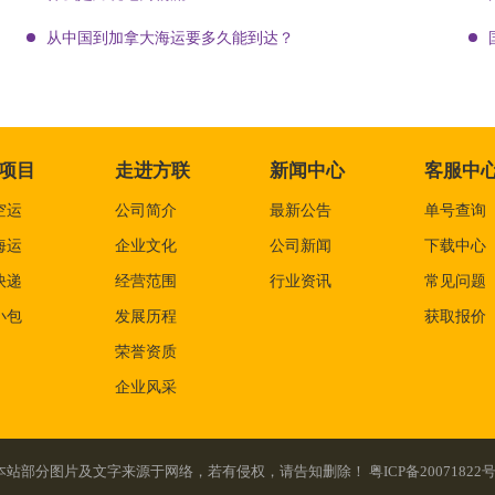
从中国到加拿大海运要多久能到达？
项目
走进方联
新闻中心
客服中
空运
公司简介
最新公告
单号查询
海运
企业文化
公司新闻
下载中心
快递
经营范围
行业资讯
常见问题
小包
发展历程
获取报价
荣誉资质
企业风采
served. 本站部分图片及文字来源于网络，若有侵权，请告知删除！
粤ICP备20071822号