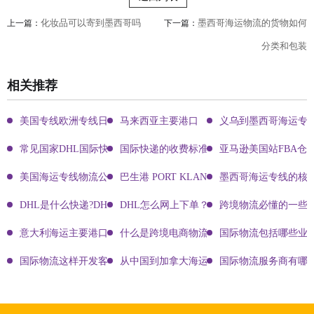
化妆品可以寄到墨西哥吗
墨西哥海运物流的货物如何
上一篇：
下一篇：
分类和包装
相关推荐
美国专线欧洲专线日本专线区别
马来西亚主要港口
义乌到墨西哥海运专
常见国家DHL国际快递客服热线
国际快递的收费标准!四大国际快递的尺寸重
亚马逊美国站FBA仓
美国海运专线物流公司有哪些?
巴生港 PORT KLANG
墨西哥海运专线的核
DHL是什么快递?DHL国际快递介绍
DHL怎么网上下单？DHL快递寄件有哪些方式？
跨境物流必懂的一些知
意大利海运主要港口有哪些
什么是跨境电商物流?
国际物流包括哪些业
国际物流这样开发客户会让你成为销冠
从中国到加拿大海运要多久能到达？
国际物流服务商有哪些