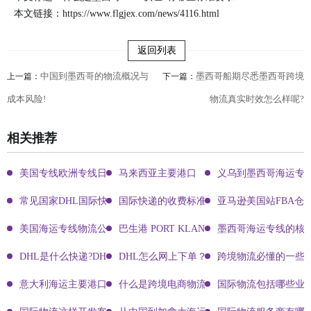
本文链接：
https://www.flgjex.com/news/4116.html
返回列表
中国到墨西哥的物流概况与
墨西哥船期尽悉墨西哥跨境
上一篇：
下一篇：
成本风险!
物流真实时效怎么样呢?
相关推荐
美国专线欧洲专线日本专线区别
马来西亚主要港口
义乌到墨西哥海运专
常见国家DHL国际快递客服热线
国际快递的收费标准!四大国际快递的尺寸重
亚马逊美国站FBA仓
美国海运专线物流公司有哪些?
巴生港 PORT KLANG
墨西哥海运专线的核
DHL是什么快递?DHL国际快递介绍
DHL怎么网上下单？DHL快递寄件有哪些方式？
跨境物流必懂的一些知
意大利海运主要港口有哪些
什么是跨境电商物流?
国际物流包括哪些业