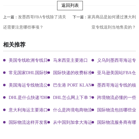
返回列表
发墨西哥FBA专线除了清关
家具商品是如何通过澳大利
上一篇：
下一篇：
还需要注意哪些事项？
亚专线送到当地售卖的？
相关推荐
美国专线欧洲专线日本专线区别
马来西亚主要港口
义乌到墨西哥海运专
常见国家DHL国际快递客服热线
国际快递的收费标准!四大国际快递的尺寸重
亚马逊美国站FBA仓
美国海运专线物流公司有哪些?
巴生港 PORT KLANG
墨西哥海运专线的核
DHL是什么快递?DHL国际快递介绍
DHL怎么网上下单？DHL快递寄件有哪些方式？
跨境物流必懂的一些知
意大利海运主要港口有哪些
什么是跨境电商物流?
国际物流包括哪些业
国际物流这样开发客户会让你成为销冠
从中国到加拿大海运要多久能到达？
国际物流服务商有哪些