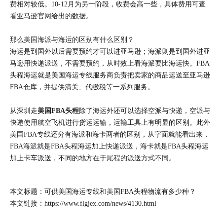
费相对较低。10-12月为另一阶段，收费会高一些，具体费用可查
看亚马逊官网给出的数据。
那么美国海派与海运的区别有什么区别？
海运是到国外以后需要预约才可以进亚马逊；海派则是到国外进亚
马逊用快递派送，不需要预约，从时效上看海派要比海运快。FBA
头程海运就是美国海运专线服务商负责把卖家的商品运送至亚马逊
FBA仓库，并提供清关、代缴税等一系列服务。
从深圳走
美国FBA头程
除了海运外还可以选择空派与快递，空派与
快递使用航空飞机进行货运运输，运输工具上有明显的区别。此外
美国FBA专线还分有海派和海卡两者的区别，从字面就能看出来，
FBA海派就是FBA头程海运加上快递派送，海卡就是FBA头程海运
加上卡车派送，不同的地方在于尾程的派送方式不同。
本文标题：可供美国海运专线和美国FBA头程物流有多少种？
本文链接：
https://www.flgjex.com/news/4130.html