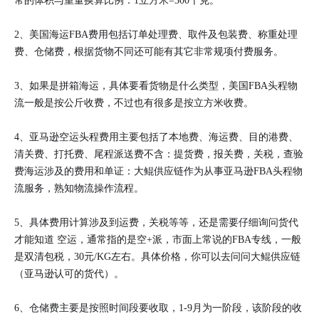
常的体积与重量换算比例：1立方米=300千克。
2、美国海运FBA费用包括订单处理费、取件及包装费、称重处理
费、仓储费，根据货物不同还可能有其它非常规项付费服务。
3、如果是拼箱海运，具体要看货物是什么类型，美国FBA头程物
流一般是按公斤收费，不过也有很多是按立方米收费。
4、亚马逊空运头程费用主要包括了本地费、海运费、目的港费、
清关费、打托费、尾程派送费不含：提货费，报关费，关税，查验
费海运涉及的费用和单证：大鲲供应链作为从事亚马逊FBA头程物
流服务，熟知物流操作流程。
5、具体费用计算涉及到运费，关税等等，还是需要仔细询问货代
才能知道 空运，通常指的是空+派，市面上常说的FBA专线，一般
是双清包税，30元/KG左右。具体价格，你可以去问问大鲲供应链
（亚马逊认可的货代）。
6、仓储费主要是按照时间段要收取，1-9月为一阶段，该阶段的收