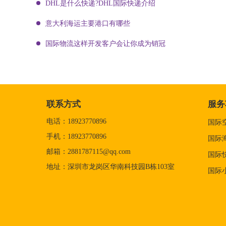
DHL是什么快递?DHL国际快递介绍
意大利海运主要港口有哪些
国际物流这样开发客户会让你成为销冠
联系方式
服务
电话：18923770896
国际
手机：18923770896
国际
邮箱：2881787115@qq.com
国际
地址：深圳市龙岗区华南科技园B栋103室
国际