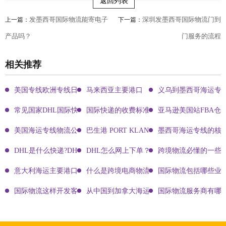
返回列表
发墨西哥国际物流能寄电子
深圳发墨西哥国际物流门到
上一篇：
下一篇：
产品吗？
门服务的流程
相关推荐
美国专线欧洲专线日本专线区别
马来西亚主要港口
义乌到墨西哥海运专
常见国家DHL国际快递客服热线
国际快递的收费标准!四大国际快递的尺寸重
亚马逊美国站FBA仓
美国海运专线物流公司有哪些?
巴生港 PORT KLANG
墨西哥海运专线的核
DHL是什么快递?DHL国际快递介绍
DHL怎么网上下单？DHL快递寄件有哪些方式？
跨境物流必懂的一些知
意大利海运主要港口有哪些
什么是跨境电商物流?
国际物流包括哪些业
国际物流这样开发客户会让你成为销冠
从中国到加拿大海运要多久能到达？
国际物流服务商有哪些