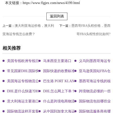
本文链接：
https://www.flgjex.com/news/4199.html
返回列表
澳大利亚海运价格，澳大利
墨西哥FBA头程价格，墨西
上一篇：
下一篇：
亚海运专线怎么收费？
哥FBA头程性价比如何?
相关推荐
美国专线欧洲专线日本专线区别
马来西亚主要港口
义乌到墨西哥海运专
常见国家DHL国际快递客服热线
国际快递的收费标准!四大国际快递的尺寸重
亚马逊美国站FBA仓
美国海运专线物流公司有哪些?
巴生港 PORT KLANG
墨西哥海运专线的核
DHL是什么快递?DHL国际快递介绍
DHL怎么网上下单？DHL快递寄件有哪些方式？
跨境物流必懂的一些知
意大利海运主要港口有哪些
什么是跨境电商物流?
国际物流包括哪些业
国际物流这样开发客户会让你成为销冠
从中国到加拿大海运要多久能到达？
国际物流服务商有哪些