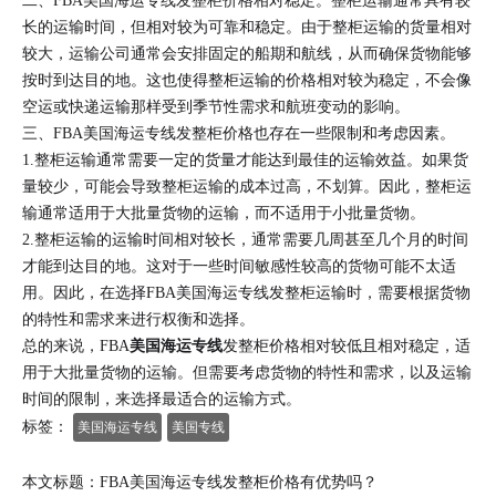
二、FBA美国海运专线发整柜价格相对稳定。整柜运输通常具有较
长的运输时间，但相对较为可靠和稳定。由于整柜运输的货量相对
较大，运输公司通常会安排固定的船期和航线，从而确保货物能够
按时到达目的地。这也使得整柜运输的价格相对较为稳定，不会像
空运或快递运输那样受到季节性需求和航班变动的影响。
三、FBA美国海运专线发整柜价格也存在一些限制和考虑因素。
1.整柜运输通常需要一定的货量才能达到最佳的运输效益。如果货
量较少，可能会导致整柜运输的成本过高，不划算。因此，整柜运
输通常适用于大批量货物的运输，而不适用于小批量货物。
2.整柜运输的运输时间相对较长，通常需要几周甚至几个月的时间
才能到达目的地。这对于一些时间敏感性较高的货物可能不太适
用。因此，在选择FBA美国海运专线发整柜运输时，需要根据货物
的特性和需求来进行权衡和选择。
总的来说，FBA
美国海运专线
发整柜价格相对较低且相对稳定，适
用于大批量货物的运输。但需要考虑货物的特性和需求，以及运输
时间的限制，来选择最适合的运输方式。
标签：
美国海运专线
美国专线
本文标题：FBA美国海运专线发整柜价格有优势吗？