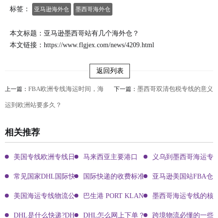
标签：
亚马逊海外仓
墨西哥海外仓
本文标题：亚马逊墨西哥站有几个海外仓？
本文链接：
https://www.flgjex.com/news/4209.html
返回列表
FBA欧洲专线海运时间，海
墨西哥双清包税专线的意义
上一篇：
下一篇：
运到欧洲站要多久？
相关推荐
美国专线欧洲专线日本专线区别
马来西亚主要港口
义乌到墨西哥海运专
常见国家DHL国际快递客服热线
国际快递的收费标准!四大国际快递的尺寸重
亚马逊美国站FBA仓
美国海运专线物流公司有哪些?
巴生港 PORT KLANG
墨西哥海运专线的核
DHL是什么快递?DHL国际快递介绍
DHL怎么网上下单？DHL快递寄件有哪些方式？
跨境物流必懂的一些知