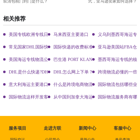
双清包税门到门是什么？
式，亚马逊卖家如何选择？
相关推荐
美国专线欧洲专线日本专线区别
马来西亚主要港口
义乌到墨西哥海运专
常见国家DHL国际快递客服热线
国际快递的收费标准!四大国际快递的尺寸重
亚马逊美国站FBA仓
美国海运专线物流公司有哪些?
巴生港 PORT KLANG
墨西哥海运专线的核
DHL是什么快递?DHL国际快递介绍
DHL怎么网上下单？DHL快递寄件有哪些方式？
跨境物流必懂的一些知
意大利海运主要港口有哪些
什么是跨境电商物流?
国际物流包括哪些业
国际物流这样开发客户会让你成为销冠
从中国到加拿大海运要多久能到达？
国际物流服务商有哪些
服务项目
走进方联
新闻中心
客服中心
国际空运
公司简介
最新公告
单号查询