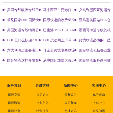
美国专线欧洲专线日本专线区别
马来西亚主要港口
义乌到墨西哥海运专
常见国家DHL国际快递客服热线
国际快递的收费标准!四大国际快递的尺寸重
亚马逊美国站FBA仓
美国海运专线物流公司有哪些?
巴生港 PORT KLANG
墨西哥海运专线的核
DHL是什么快递?DHL国际快递介绍
DHL怎么网上下单？DHL快递寄件有哪些方式？
跨境物流必懂的一些知
意大利海运主要港口有哪些
什么是跨境电商物流?
国际物流包括哪些业
国际物流这样开发客户会让你成为销冠
从中国到加拿大海运要多久能到达？
国际物流服务商有哪些
服务项目
走进方联
新闻中心
客服中心
国际空运
公司简介
最新公告
单号查询
国际海运
企业文化
公司新闻
下载中心
国际快递
经营范围
行业资讯
常见问题