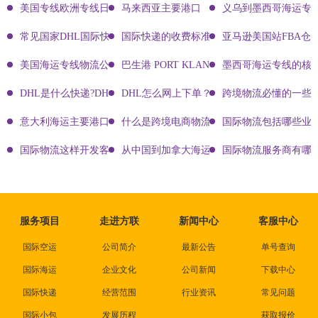
美国专线欧洲专线日本专线区别
马来西亚主要港口
义乌到墨西哥海运专
常见国家DHL国际快递客服热线
国际快递的收费标准!四大国际快递的尺寸重
亚马逊美国站FBA仓
美国海运专线物流公司有哪些?
巴生港 PORT KLANG
墨西哥海运专线的核
DHL是什么快递?DHL国际快递介绍
DHL怎么网上下单？DHL快递寄件有哪些方式？
跨境物流必懂的一些知
意大利海运主要港口有哪些
什么是跨境电商物流?
国际物流包括哪些业
国际物流这样开发客户会让你成为销冠
从中国到加拿大海运要多久能到达？
国际物流服务商有哪些
服务项目
走进方联
新闻中心
客服中心
国际空运
公司简介
最新公告
单号查询
国际海运
企业文化
公司新闻
下载中心
国际快递
经营范围
行业资讯
常见问题
国际小包
发展历程
获取报价