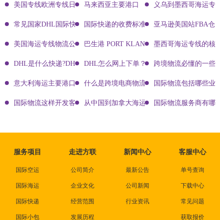
美国专线欧洲专线日本专线区别
马来西亚主要港口
义乌到墨西哥海运专
常见国家DHL国际快递客服热线
国际快递的收费标准!四大国际快递的尺寸重
亚马逊美国站FBA仓
美国海运专线物流公司有哪些?
巴生港 PORT KLANG
墨西哥海运专线的核
DHL是什么快递?DHL国际快递介绍
DHL怎么网上下单？DHL快递寄件有哪些方式？
跨境物流必懂的一些知
意大利海运主要港口有哪些
什么是跨境电商物流?
国际物流包括哪些业
国际物流这样开发客户会让你成为销冠
从中国到加拿大海运要多久能到达？
国际物流服务商有哪些
服务项目
走进方联
新闻中心
客服中心
国际空运
公司简介
最新公告
单号查询
国际海运
企业文化
公司新闻
下载中心
国际快递
经营范围
行业资讯
常见问题
国际小包
发展历程
获取报价