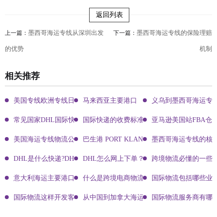
返回列表
墨西哥海运专线从深圳出发
墨西哥海运专线的保险理赔
上一篇：
下一篇：
的优势
机制
相关推荐
美国专线欧洲专线日本专线区别
马来西亚主要港口
义乌到墨西哥海运专
常见国家DHL国际快递客服热线
国际快递的收费标准!四大国际快递的尺寸重
亚马逊美国站FBA仓
美国海运专线物流公司有哪些?
巴生港 PORT KLANG
墨西哥海运专线的核
DHL是什么快递?DHL国际快递介绍
DHL怎么网上下单？DHL快递寄件有哪些方式？
跨境物流必懂的一些知
意大利海运主要港口有哪些
什么是跨境电商物流?
国际物流包括哪些业
国际物流这样开发客户会让你成为销冠
从中国到加拿大海运要多久能到达？
国际物流服务商有哪些