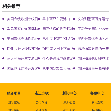
相关推荐
美国专线欧洲专线日本专线区别
马来西亚主要港口
义乌到墨西哥海运专
常见国家DHL国际快递客服热线
国际快递的收费标准!四大国际快递的尺寸重
亚马逊美国站FBA仓
美国海运专线物流公司有哪些?
巴生港 PORT KLANG
墨西哥海运专线的核
DHL是什么快递?DHL国际快递介绍
DHL怎么网上下单？DHL快递寄件有哪些方式？
跨境物流必懂的一些知
意大利海运主要港口有哪些
什么是跨境电商物流?
国际物流包括哪些业
国际物流这样开发客户会让你成为销冠
从中国到加拿大海运要多久能到达？
国际物流服务商有哪些
服务项目
走进方联
新闻中心
客服中心
国际空运
公司简介
最新公告
单号查询
国际海运
企业文化
公司新闻
下载中心