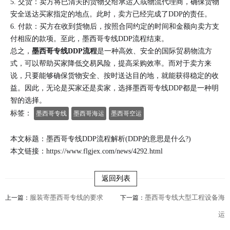
5. 交货：卖方将已清关的货物交给承运人或物流代理商，确保货物
安全送达买家指定的地点。此时，卖方已经完成了DDP的责任。
6. 付款：买方在收到货物后，按照合同约定的时间和金额向卖方支
付相应的款项。至此，墨西哥专线DDP流程结束。
总之，
墨西哥专线DDP流程
是一种高效、安全的国际贸易物流方
式，可以帮助买家降低交易风险，提高采购效率。而对于卖方来
说，只要能够确保货物安全、按时送达目的地，就能获得稳定的收
益。因此，无论是买家还是卖家，选择墨西哥专线DDP都是一种明
智的选择。
标签：
墨西哥专线
墨西哥海运
墨西哥空运
本文标题：墨西哥专线DDP流程解析(DDP的意思是什么?)
本文链接：
https://www.flgjex.com/news/4292.html
返回列表
服装寄墨西哥专线的要求
墨西哥专线大型工程设备海
上一篇：
下一篇：
运