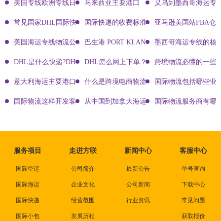
美国专线欧洲专线日本专线区别
马来西亚主要港口
义乌到墨西哥海运专
常见国家DHL国际快递客服热线
国际快递的收费标准!四大国际快递的尺寸重
亚马逊美国站FBA仓
美国海运专线物流公司有哪些?
巴生港 PORT KLANG
墨西哥海运专线的核
DHL是什么快递?DHL国际快递介绍
DHL怎么网上下单？DHL快递寄件有哪些方式？
跨境物流必懂的一些知
意大利海运主要港口有哪些
什么是跨境电商物流?
国际物流包括哪些业
国际物流这样开发客户会让你成为销冠
从中国到加拿大海运要多久能到达？
国际物流服务商有哪些
服务项目
走进方联
新闻中心
客服中心
国际空运
公司简介
最新公告
单号查询
国际海运
企业文化
公司新闻
下载中心
国际快递
经营范围
行业资讯
常见问题
国际小包
发展历程
获取报价