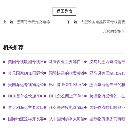
返回列表
墨西哥专线走充电器
大型设备走墨西哥专线需要
上一篇：
下一篇：
几尺的货柜？
相关推荐
美国专线欧洲专线日本专线区别
马来西亚主要港口
义乌到墨西哥海运专
常见国家DHL国际快递客服热线
国际快递的收费标准!四大国际快递的尺寸重
亚马逊美国站FBA仓
美国海运专线物流公司有哪些?
巴生港 PORT KLANG
墨西哥海运专线的核
DHL是什么快递?DHL国际快递介绍
DHL怎么网上下单？DHL快递寄件有哪些方式？
跨境物流必懂的一些知
意大利海运主要港口有哪些
什么是跨境电商物流?
国际物流包括哪些业
国际物流这样开发客户会让你成为销冠
从中国到加拿大海运要多久能到达？
国际物流服务商有哪些