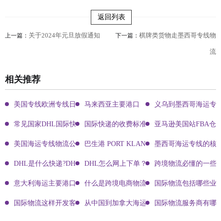
返回列表
关于2024年元旦放假通知
棋牌类货物走墨西哥专线物
上一篇：
下一篇：
流
相关推荐
美国专线欧洲专线日本专线区别
马来西亚主要港口
义乌到墨西哥海运专
常见国家DHL国际快递客服热线
国际快递的收费标准!四大国际快递的尺寸重
亚马逊美国站FBA仓
美国海运专线物流公司有哪些?
巴生港 PORT KLANG
墨西哥海运专线的核
DHL是什么快递?DHL国际快递介绍
DHL怎么网上下单？DHL快递寄件有哪些方式？
跨境物流必懂的一些知
意大利海运主要港口有哪些
什么是跨境电商物流?
国际物流包括哪些业
国际物流这样开发客户会让你成为销冠
从中国到加拿大海运要多久能到达？
国际物流服务商有哪些