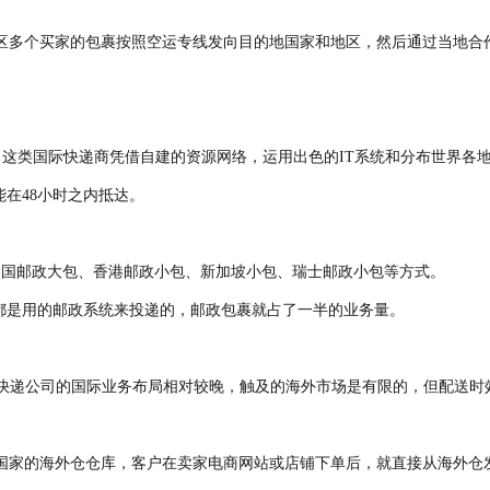
区多个买家的包裹按照空运专线发向目的地国家和地区，然后通过当地合
这四个。这类国际快递商凭借自建的资源网络，运用出色的IT系统和分布世
能在48小时之内抵达。
中国邮政大包、香港邮政小包、新加坡小包、瑞士邮政小包等方式。
裹都是用的邮政系统来投递的，邮政包裹就占了一半的业务量。
类快递公司的国际业务布局相对较晚，触及的海外市场是有限的，但配送时
国家的海外仓仓库，客户在卖家电商网站或店铺下单后，就直接从海外仓