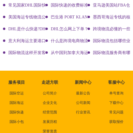
常见国家DHL国际快递客服热线
国际快递的收费标准!四大国际快递的尺寸重
亚马逊美国站FBA仓
美国海运专线物流公司有哪些?
巴生港 PORT KLANG
墨西哥海运专线的核
DHL是什么快递?DHL国际快递介绍
DHL怎么网上下单？DHL快递寄件有哪些方式？
跨境物流必懂的一些知
意大利海运主要港口有哪些
什么是跨境电商物流?
国际物流包括哪些业
国际物流这样开发客户会让你成为销冠
从中国到加拿大海运要多久能到达？
国际物流服务商有哪些
服务项目
走进方联
新闻中心
客服中心
国际空运
公司简介
最新公告
单号查询
国际海运
企业文化
公司新闻
下载中心
国际快递
经营范围
行业资讯
常见问题
国际小包
发展历程
获取报价
荣誉资质