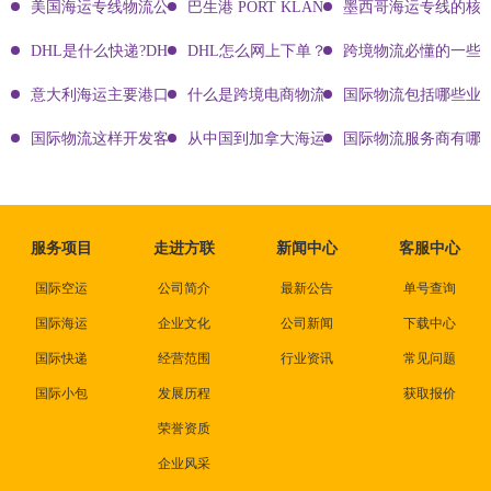
美国海运专线物流公司有哪些?
巴生港 PORT KLANG
墨西哥海运专线的核
DHL是什么快递?DHL国际快递介绍
DHL怎么网上下单？DHL快递寄件有哪些方式？
跨境物流必懂的一些知
意大利海运主要港口有哪些
什么是跨境电商物流?
国际物流包括哪些业
国际物流这样开发客户会让你成为销冠
从中国到加拿大海运要多久能到达？
国际物流服务商有哪些
服务项目
走进方联
新闻中心
客服中心
国际空运
公司简介
最新公告
单号查询
国际海运
企业文化
公司新闻
下载中心
国际快递
经营范围
行业资讯
常见问题
国际小包
发展历程
获取报价
荣誉资质
企业风采