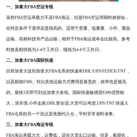
一、
加拿大FBA空运专线
虽然FBA空运承载力不及FBA海运，但是FBA空运周期时效较短，
在特定条件下需求还是很高的。适用于贵重、低重量、小件、紧急
运输、高精科技等产品运输，相对于FBA海运成本会比较高。参考
时效直航快线为2-4个工作日，慢线为4-6个工作日。
二、加拿大FBA国际快递
目前加拿大送到加拿大FBA仓库的快递有DHL\UPS\FEDEX\TNT，
以及邮政EMS。对比其他运输方式费用是最贵的，效率也是最高
的。最快3天即可到达加拿大各地。国际快递敏感货EMS优势较
大，清关强;小件走路;DHL更合适;大货可以考虑;UPS/TNT.快递入
FBA仓库的另一个优点是免预约入仓，平时非常省时省事。
三、加拿大FBA海运专线
FBA海运承载力大，运费低，适合大货出口运输。但是，船期长，