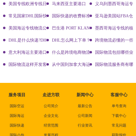
美国专线欧洲专线日本专线区别
马来西亚主要港口
义乌到墨西哥海运专
常见国家DHL国际快递客服热线
国际快递的收费标准!四大国际快递的尺寸重
亚马逊美国站FBA仓
美国海运专线物流公司有哪些?
巴生港 PORT KLANG
墨西哥海运专线的核
DHL是什么快递?DHL国际快递介绍
DHL怎么网上下单？DHL快递寄件有哪些方式？
跨境物流必懂的一些知
意大利海运主要港口有哪些
什么是跨境电商物流?
国际物流包括哪些业
国际物流这样开发客户会让你成为销冠
从中国到加拿大海运要多久能到达？
国际物流服务商有哪些
服务项目
走进方联
新闻中心
客服中心
国际空运
公司简介
最新公告
单号查询
国际海运
企业文化
公司新闻
下载中心
国际快递
经营范围
行业资讯
常见问题
国际小包
发展历程
获取报价